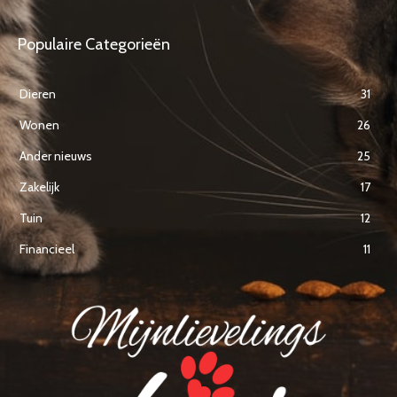
Populaire Categorieën
Dieren
31
Wonen
26
Ander nieuws
25
Zakelijk
17
Tuin
12
Financieel
11