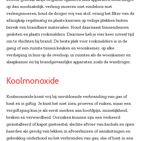
op dan noodzakelijk, verleng snoeren niet eindeloos met
verlengsnoeren, houd de droger vrij van stof, reinig het filter van de
afzuigkap regelmatig en plaats kaarsen op veilige plekken buiten
bereik van brandbare materialen. Houd daarnaast binnendeuren
gesloten en plaats rookmelders. Daarmee heb je vier keer zoveel tijd
om te vluchten bij brand. De beste plek voor rookmelders is in de
gang of een ruimte tussen keuken en woonkamer, op elke
verdieping in huis op de overloop, in ruimtes als de woonkamer en
slaapkamer en bij brandgevaarlijke apparaten zoals de wasdroger.
Koolmonoxide
Koolmonoxide komt vrij bij onvoldoende verbranding van gas of
hout en is giftig. Je kunt het niet zien, proeven of ruiken, maar een
vergiftiging kun je als eerst merken aan hoofdpijn, misselijkheid,
braken en verwardheid. Oorzaken kunnen zijn een verkeerd
geïnstalleerd of kapot gastoestel, slechte afvoer van kachels en open
haarden als gevolg van lekken in afvoerbuizen of aansluitingen en
gebrekkig onderhoud en het verbranden van gas, olie of hout in een