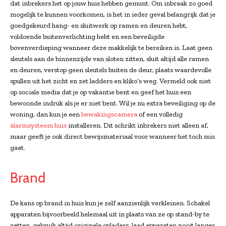
dat inbrekers het op jouw huis hebben gemunt. Om inbraak zo goed
mogelijk te kunnen voorkomen, is het in ieder geval belangrijk dat je
goedgekeurd hang- en sluitwerk op ramen en deuren hebt,
voldoende buitenverlichting hebt en een beveiligde
bovenverdieping wanneer deze makkelijk te bereiken is. Laat geen
sleutels aan de binnenzijde van sloten zitten, sluit altijd alle ramen
en deuren, verstop geen sleutels buiten de deur, plaats waardevolle
spullen uit het zicht en zet ladders en kliko’s weg. Vermeld ook niet
op sociale media dat je op vakantie bent en geef het huis een
bewoonde indruk als je er niet bent. Wil je nu extra beveiliging op de
woning, dan kun je een
bewakingscamera
of een volledig
alarmsysteem huis
installeren. Dit schrikt inbrekers niet alleen af,
maar geeft je ook direct bewijsmateriaal voor wanneer het toch mis
gaat.
Brand
De kans op brand in huis kun je zelf aanzienlijk verkleinen. Schakel
apparaten bijvoorbeeld helemaal uit in plaats van ze op stand-by te
zetten, gebruik altijd originele opladers, laad apparaten nooit langer