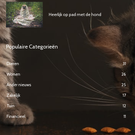
Heerlijk op pad met de hond
Populaire Categorieën
Dieren
31
Wonen
26
Ander nieuws
25
Zakelijk
17
Tuin
12
Financieel
11