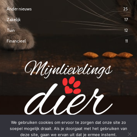
Ander nieuws
25
Zakelijk
17
Tuin
12
Financieel
11
We gebruiken cookies om ervoor te zorgen dat onze site zo
Alles over je favoriete dieren en meer...
soepel mogelijk draait. Als je doorgaat met het gebruiken van
deze site, gaan we ervan uit dat je ermee instemt.