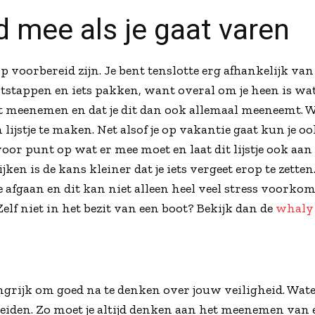
d mee als je gaat varen
 op voorbereid zijn. Je bent tenslotte erg afhankelijk v
uitstappen en iets pakken, want overal om je heen is wa
et meenemen en dat je dit dan ook allemaal meeneemt. W
 lijstje te maken. Net alsof je op vakantie gaat kun je 
voor punt op wat er mee moet en laat dit lijstje ook aa
en is de kans kleiner dat je iets vergeet erop te zetten
je afgaan en dit kan niet alleen heel veel stress voor
elf niet in het bezit van een boot? Bekijk dan de
whaly
angrijk om goed na te denken over jouw veiligheid. Water
reiden. Zo moet je altijd denken aan het meenemen van