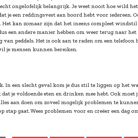
echt ongelofelijk belangrijk. Je weet nooit hoe wild het
t je een reddingsvest aan boord hebt voor iedereen. O
n. Het kan zomaar zijn dat het ineens compleet windstil 
je dus een andere manier hebben om weer terug naar het
g van peddels. Het is ook aan te raden om een telefoon bi
il je mensen kunnen bereiken.
. In een slecht geval kom je dus stil te liggen op het wa
jk dat je voldoende eten en drinken mee hebt. Ook moet 
er alles aan doen om zoveel mogelijk problemen te kun
 op stap gaat. Wees problemen voor en creëer een dag o