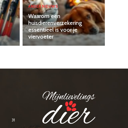
ANDER NIEUWS
Waarom een
huisdierenverzekering
essentieel is voor je
viervoeter
31