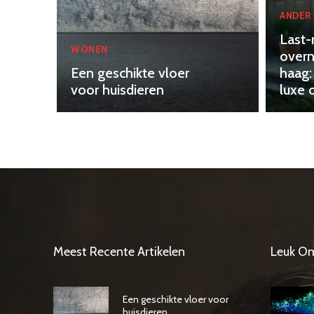
ANDER
Last-
WONEN
overn
Een geschikte vloer
haag:
voor huisdieren
luxe 
Meest Recente Artikelen
Leuk O
Een geschikte vloer voor
huisdieren