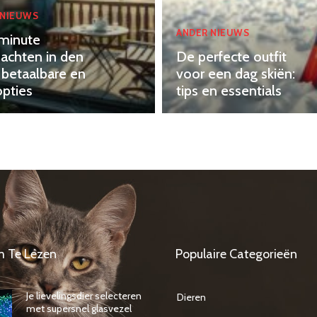
 NIEUWS
ANDER NIEUWS
minute
achten in den
De perfecte outfit
 betaalbare en
voor een dag skiën:
opties
tips en essentials
m Te Lezen
Populaire Categorieën
Je lievelingsdier selecteren
Dieren
met supersnel glasvezel