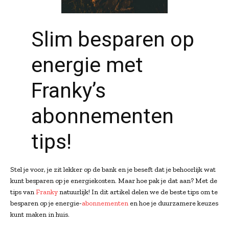
Slim besparen op
energie met
Franky’s
abonnementen
tips!
Stel je voor, je zit lekker op de bank en je beseft dat je behoorlijk wat
kunt besparen op je energiekosten. Maar hoe pak je dat aan? Met de
tips van
Franky
natuurlijk! In dit artikel delen we de beste tips om te
besparen op je energie-
abonnementen
en hoe je duurzamere keuzes
kunt maken in huis.