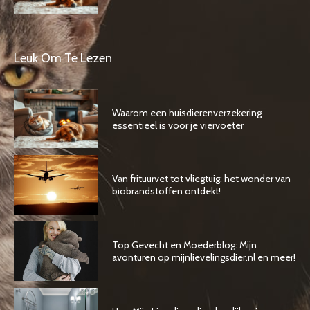
Leuk Om Te Lezen
Waarom een huisdierenverzekering
essentieel is voor je viervoeter
Van frituurvet tot vliegtuig: het wonder van
biobrandstoffen ontdekt!
Top Gevecht en Moederblog: Mijn
avonturen op mijnlievelingsdier.nl en meer!