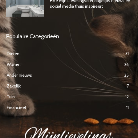
Hoe Mijn Lievelingsdier dagelijks nieuws en
social media thuis inspireert
Populaire Categorieën
Dieren
31
Wonen
26
Ander nieuws
25
Zakelijk
17
Tuin
12
Financieel
11