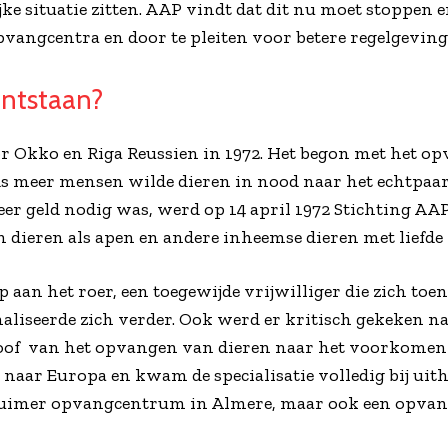
lijke situatie zitten. AAP vindt dat dit nu moet stoppen 
opvangcentra en door te pleiten voor betere regelgevin
ontstaan?
or Okko en Riga Reussien in 1972. Het begon met het o
s meer mensen wilde dieren in nood naar het echtpaar
eer geld nodig was, werd op 14 april 1972 Stichting AA
 dieren als apen en andere inheemse dieren met liefde
an het roer, een toegewijde vrijwilliger die zich toen 
naliseerde zich verder. Ook werd er kritisch gekeken 
hoof van het opvangen van dieren naar het voorkomen 
t naar Europa en kwam de specialisatie volledig bij uit
n ruimer opvangcentrum in Almere, maar ook een opvang