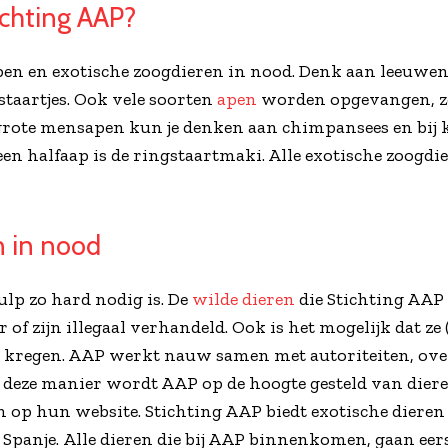
ichting AAP?
apen en exotische zoogdieren in nood. Denk aan leeuwen,
taartjes. Ook vele soorten
apen
worden opgevangen, z
j grote mensapen kun je denken aan chimpansees en bij 
en halfaap is de ringstaartmaki. Alle exotische zoogdi
n in nood
hulp zo hard nodig is. De
wilde dieren
die Stichting AAP
 of zijn illegaal verhandeld. Ook is het mogelijk dat ze (
rg kregen. AAP werkt nauw samen met autoriteiten, ov
p deze manier wordt AAP op de hoogte gesteld van die
op hun website. Stichting AAP biedt exotische dieren 
Spanje. Alle dieren die bij AAP binnenkomen, gaan ee