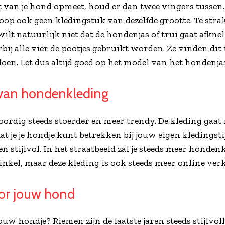
at van je hond opmeet, houd er dan twee vingers tussen. 
oop ook geen kledingstuk van dezelfde grootte. Te strak
wilt natuurlijk niet dat de hondenjas of trui gaat afkne
j alle vier de pootjes gebruikt worden. Ze vinden dit n
doen. Let dus altijd goed op het model van het hondenjasj
 van hondenkleding
dig steeds stoerder en meer trendy. De kleding gaat 
at je je hondje kunt betrekken bij jouw eigen kledingst
en stijlvol. In het straatbeeld zal je steeds meer hond
nkel, maar deze kleding is ook steeds meer online verk
oor jouw hond
ouw hondje? Riemen zijn de laatste jaren steeds stijlvo