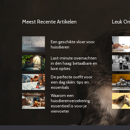
Meest Recente Artikelen
Leuk O
Een geschikte vloer voor
huisdieren
Last-minute overnachten
in den haag: betaalbare en
luxe opties
De perfecte outfit voor
een dag skiën: tips en
essentials
Waarom een
huisdierenverzekering
essentieel is voor je
viervoeter