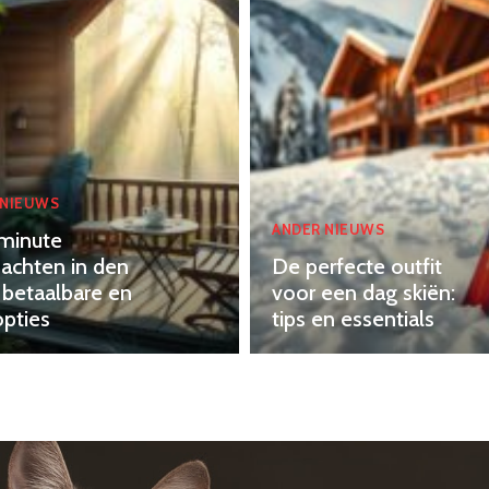
 NIEUWS
ANDER NIEUWS
minute
achten in den
De perfecte outfit
 betaalbare en
voor een dag skiën:
opties
tips en essentials