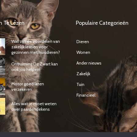
m Te Lezen
Populaire Categorieën
Wat zijn de voordelen van
Dieren
zakelijk leasen voor
gezinnen met huisdieren?
Wonen
Ander nieuws
Ontruiming De Zwart kan
ook jou helpen!
Zakelijk
Motor goed laten
Tuin
verzekeren
Financieel
Alles wat je moet weten
over paardendekens