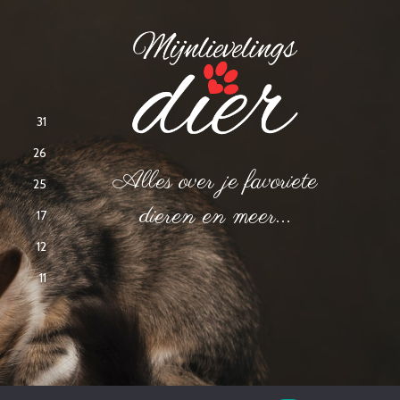
31
26
Alles over je favoriete
25
dieren en meer...
17
12
11