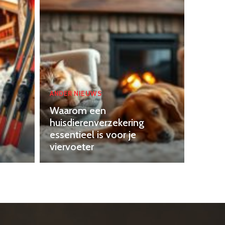
ANDER NIEUWS
Waarom een
huisdierenverzekering
essentieel is voor je
viervoeter