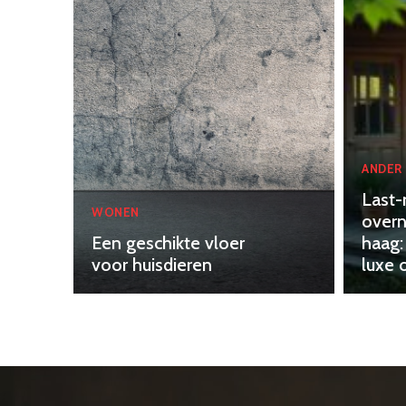
ANDER
Last-
WONEN
overn
Een geschikte vloer
haag:
voor huisdieren
luxe 