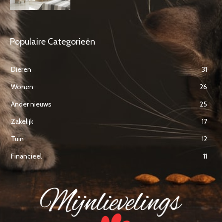
Populaire Categorieën
Dieren
31
Wonen
26
Ander nieuws
25
Zakelijk
17
Tuin
12
Financieel
11