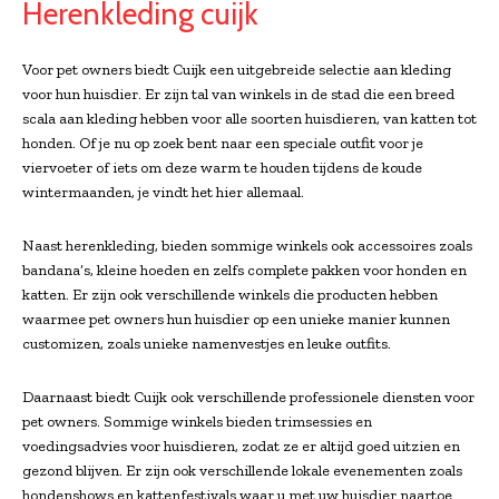
Herenkleding cuijk
Voor pet owners biedt Cuijk een uitgebreide selectie aan kleding
voor hun huisdier. Er zijn tal van winkels in de stad die een breed
scala aan kleding hebben voor alle soorten huisdieren, van katten tot
honden. Of je nu op zoek bent naar een speciale outfit voor je
viervoeter of iets om deze warm te houden tijdens de koude
wintermaanden, je vindt het hier allemaal.
Naast herenkleding, bieden sommige winkels ook accessoires zoals
bandana’s, kleine hoeden en zelfs complete pakken voor honden en
katten. Er zijn ook verschillende winkels die producten hebben
waarmee pet owners hun huisdier op een unieke manier kunnen
customizen, zoals unieke namenvestjes en leuke outfits.
Daarnaast biedt Cuijk ook verschillende professionele diensten voor
pet owners. Sommige winkels bieden trimsessies en
voedingsadvies voor huisdieren, zodat ze er altijd goed uitzien en
gezond blijven. Er zijn ook verschillende lokale evenementen zoals
hondenshows en kattenfestivals waar u met uw huisdier naartoe