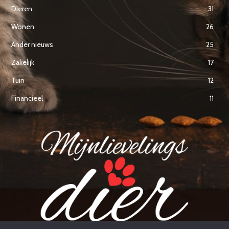
Dieren
31
Wonen
26
Ander nieuws
25
Zakelijk
17
Tuin
12
Financieel
11