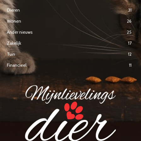
Dieren
31
Wonen
26
Ander nieuws
25
Zakelijk
17
Tuin
12
Financieel
11