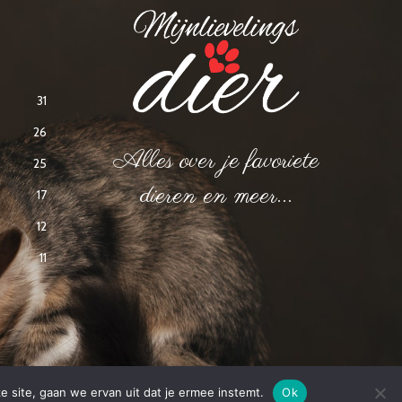
31
26
Alles over je favoriete
25
dieren en meer...
17
12
11
e site, gaan we ervan uit dat je ermee instemt.
Ok