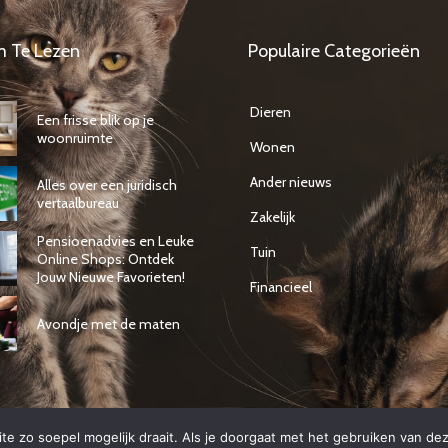
m Te Lezen
Populaire Categorieën
Dieren
Een frisse blik op je
woonruimte
Wonen
Ander nieuws
Alles over een juridisch
vertaalbureau
Zakelijk
Pensioenadvies en Leuke
Tuin
Online Shops: Ontdek
Jouw Nieuwe Favorieten!
Financieel
Avondje met de maten
e zo soepel mogelijk draait. Als je doorgaat met het gebruiken van dez