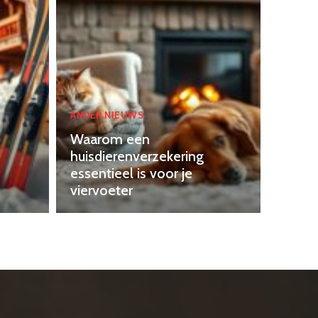
ANDER NIEUWS
Waarom een
huisdierenverzekering
essentieel is voor je
viervoeter