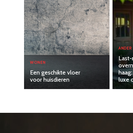
ANDER
Last-
WONEN
overn
Een geschikte vloer
haag:
voor huisdieren
luxe 