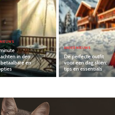
 NIEUWS
ANDER NIEUWS
minute
achten in den
De perfecte outfit
 betaalbare en
voor een dag skiën:
opties
tips en essentials