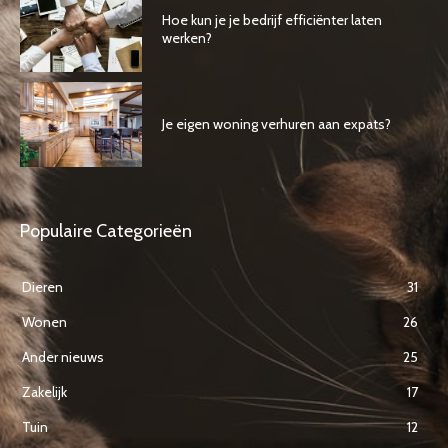
Hoe kun je je bedrijf efficiënter laten
werken?
Je eigen woning verhuren aan expats?
Populaire Categorieën
Dieren
31
Wonen
26
Ander nieuws
25
Zakelijk
17
Tuin
12