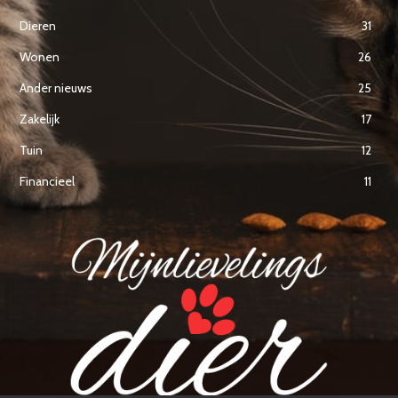
Dieren
31
Wonen
26
Ander nieuws
25
Zakelijk
17
Tuin
12
Financieel
11