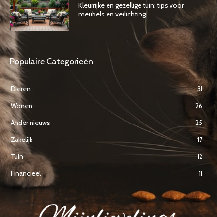
Kleurrijke en gezellige tuin: tips voor
meubels en verlichting
Populaire Categorieën
Dieren
31
Wonen
26
Ander nieuws
25
Zakelijk
17
Tuin
12
Financieel
11