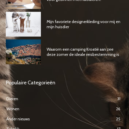
Mijn favoriete designerkleding voor mij en
mijn huisdier
Waarom een camping Kroatië aan zee
deze zomer de ideale reisbestemming is
Populaire Categorieën
Dieren
31
Wonen
26
Ander nieuws
25
Zakelijk
17