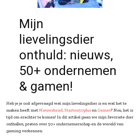
Mijn
lievelingsdier
onthuld: nieuws,
50+ ondernemen
& gamen!
Heb je je ooit afgevraagd wat mijn lievelingsdier is en wat het te
maken heeft met
Nieuwsbrief
,
Starten50plus
en
Games
? Nou, het is
tijd om erachter te komen! In dit artikel gaan we mijn favoriete dier
onthullen, praten over 50+ ondernemerschap en de wereld van
gaming verkennen.