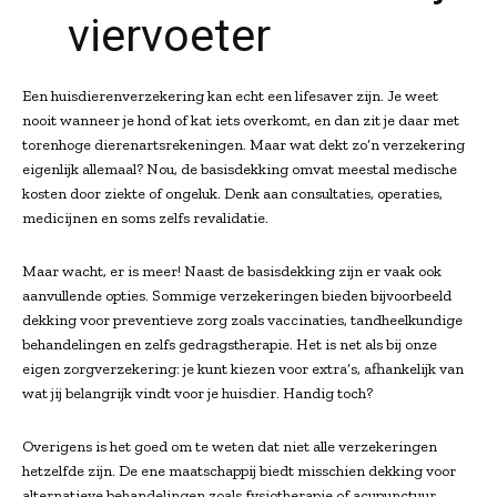
viervoeter
Een huisdierenverzekering kan echt een lifesaver zijn. Je weet
nooit wanneer je hond of kat iets overkomt, en dan zit je daar met
torenhoge dierenartsrekeningen. Maar wat dekt zo’n verzekering
eigenlijk allemaal? Nou, de basisdekking omvat meestal medische
kosten door ziekte of ongeluk. Denk aan consultaties, operaties,
medicijnen en soms zelfs revalidatie.
Maar wacht, er is meer! Naast de basisdekking zijn er vaak ook
aanvullende opties. Sommige verzekeringen bieden bijvoorbeeld
dekking voor preventieve zorg zoals vaccinaties, tandheelkundige
behandelingen en zelfs gedragstherapie. Het is net als bij onze
eigen zorgverzekering: je kunt kiezen voor extra’s, afhankelijk van
wat jij belangrijk vindt voor je huisdier. Handig toch?
Overigens is het goed om te weten dat niet alle verzekeringen
hetzelfde zijn. De ene maatschappij biedt misschien dekking voor
alternatieve behandelingen zoals fysiotherapie of acupunctuur,