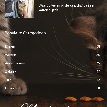
Waar op letten bij de aanschaf van een
katten rugzak
Populaire Categorieën
Dieren
31
Wonen
26
Ander nieuws
25
Zakelijk
17
Tuin
12
Financieel
11