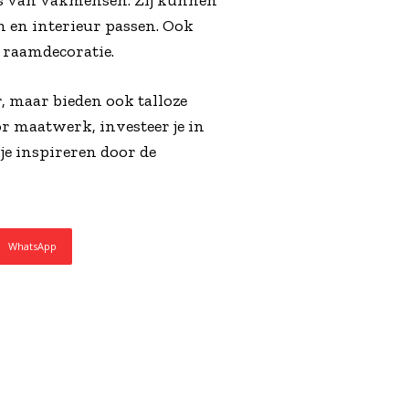
es van vakmensen. Zij kunnen
sen en interieur passen. Ook
 raamdecoratie.
, maar bieden ook talloze
or maatwerk, investeer je in
 je inspireren door de
WhatsApp