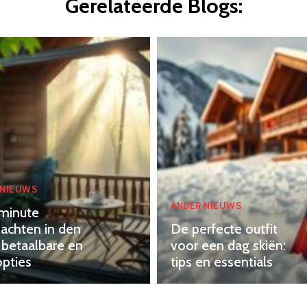
Gerelateerde Blogs:
 NIEUWS
ANDER NIEUWS
minute
achten in den
De perfecte outfit
 betaalbare en
voor een dag skiën:
opties
tips en essentials