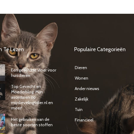
m Te Lezen
Populaire Categorieën
Dieren
Een geschikte vloer voor
huisdieren
Wonen
Top Gevecht en
Ander nieuws
Moederblog: Mijn
avonturen op
Zakelijk
mijnlievelingsdier.nl en
meer!
Tuin
Het gebruiken van de
Financieel
beste soorten stoffen