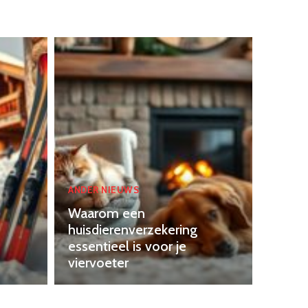
ANDER NIEUWS
Waarom een
huisdierenverzekering
essentieel is voor je
viervoeter