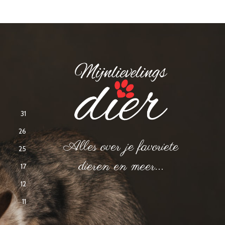
31
26
Alles over je favoriete
25
dieren en meer...
17
12
11