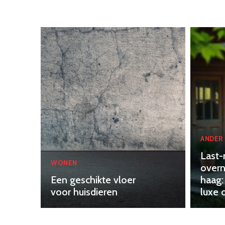
ANDER
Last-
WONEN
overn
Een geschikte vloer
haag:
voor huisdieren
luxe 